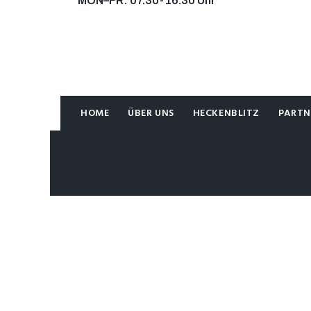
MON–FR: 07.30-16.30 Uhr
KONTAKT
KONTAKT
HOME
ÜBER UNS
HECKENBLITZ
PARTN