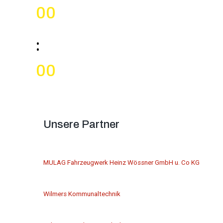
0
0
Minutes
:
0
0
Second
s
Unsere Partner
MULAG Fahrzeugwerk Heinz Wössner GmbH u. Co KG
Wilmers Kommunaltechnik