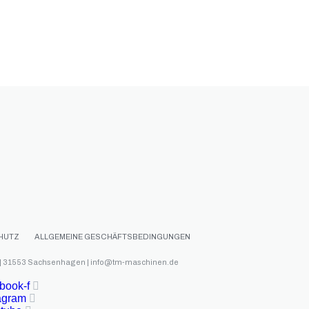
HUTZ
ALLGEMEINE GESCHÄFTSBEDINGUNGEN
 | 31553 Sachsenhagen | info@tm-maschinen.de
book-f
agram