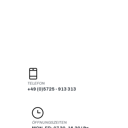
Skip
to
content
TELEFON
+49 (0)5725 - 913 313
ÖFFNUNGSZEITEN