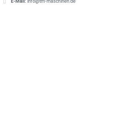
E-Mail:
info@tm-maschinen.d
e